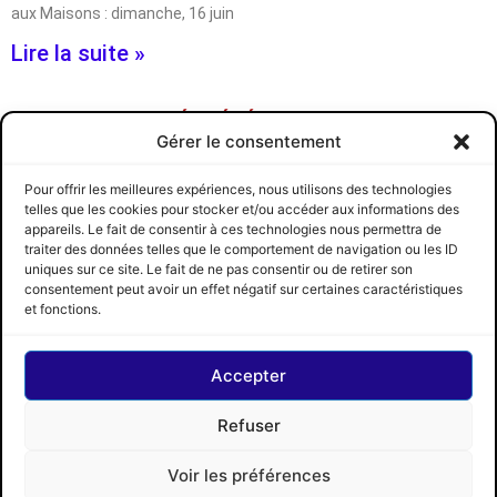
aux Maisons : dimanche, 16 juin
Lire la suite »
RAPPEL ASSEMBLÉE GÉNÉRALE CE SAMEDI 6 AVRIL
Gérer le consentement
CRCCQ
2 avril 2013
Le Circuit régional des courses de chevaux du Québec tiendra son
Pour offrir les meilleures expériences, nous utilisons des technologies
assemblée générale annuelle, selon ses statuts et règlements, le
telles que les cookies pour stocker et/ou accéder aux informations des
samedi
appareils. Le fait de consentir à ces technologies nous permettra de
traiter des données telles que le comportement de navigation ou les ID
Lire la suite »
uniques sur ce site. Le fait de ne pas consentir ou de retirer son
consentement peut avoir un effet négatif sur certaines caractéristiques
CRCCQ
SUIVEZ-NOUS
© 2026 CRCCQ
et fonctions.
Accepter
Refuser
Voir les préférences
Circuit régional des courses de chevaux du Québec |