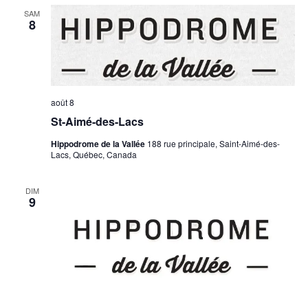
de
SAM
vues
8
Évèneme
août 8
St-Aimé-des-Lacs
Hippodrome de la Vallée
188 rue principale, Saint-Aimé-des-
Lacs, Québec, Canada
DIM
9