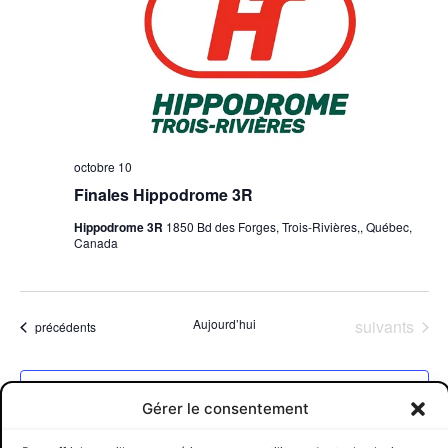
octobre 10
Finales Hippodrome 3R
Hippodrome 3R
1850 Bd des Forges, Trois-Rivières,, Québec,
Canada
Évènements
Aujourd’hui
suivants
Évènements
précédents
S’abonner au calendrier
Gérer le consentement