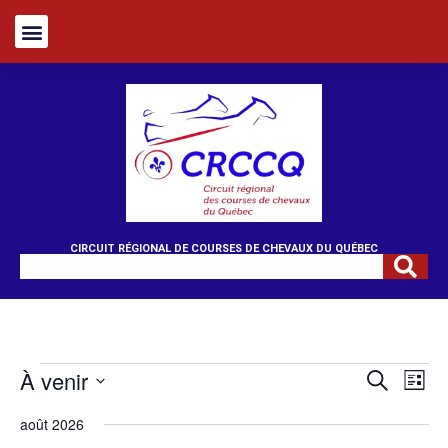
CIRCUIT RÉGIONAL DE COURSES DE CHEVAUX DU QUÉBEC
À venir
Recherc
Nav
Recherche
Liste
de
et
Sélectionnez
vue
une
navigati
août 2026
date.
Évè