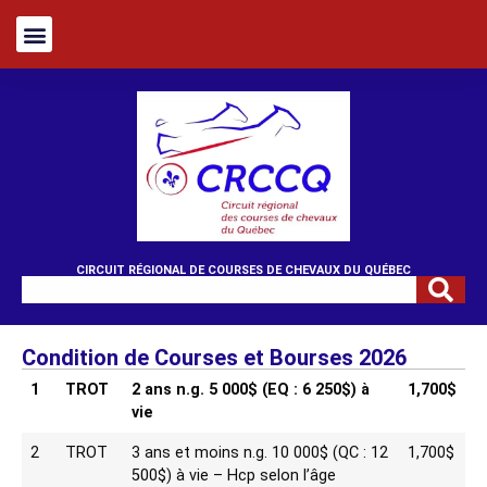
CIRCUIT RÉGIONAL DE COURSES DE CHEVAUX DU QUÉBEC
Condition de Courses et Bourses 2026
1
TROT
2 ans n.g. 5 000$ (EQ : 6 250$) à
1,700$
vie
2
TROT
3 ans et moins n.g. 10 000$ (QC : 12
1,700$
500$) à vie – Hcp selon l’âge