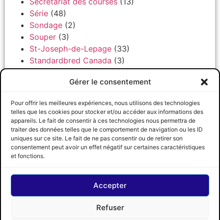
Secrétariat des courses
(13)
Série
(48)
Sondage
(2)
Souper
(3)
St-Joseph-de-Lepage
(33)
Standardbred Canada
(3)
Temple de la Renommée
(4)
Gérer le consentement
Trois-Rivières
(47)
Uncategorized
(30)
Pour offrir les meilleures expériences, nous utilisons des technologies
Voeux
(16)
telles que les cookies pour stocker et/ou accéder aux informations des
Vrac
(10)
appareils. Le fait de consentir à ces technologies nous permettra de
traiter des données telles que le comportement de navigation ou les ID
web diffusion
(1)
uniques sur ce site. Le fait de ne pas consentir ou de retirer son
consentement peut avoir un effet négatif sur certaines caractéristiques
CRCCQ
SUIVEZ-NOUS
© 2026 CRCCQ
et fonctions.
Accepter
Refuser