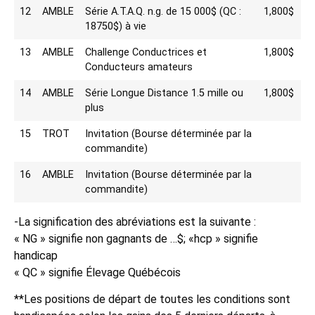
12
AMBLE
Série A.T.A.Q. n.g. de 15 000$ (QC :
1,800$
18750$) à vie
13
AMBLE
Challenge Conductrices et
1,800$
Conducteurs amateurs
14
AMBLE
Série Longue Distance 1.5 mille ou
1,800$
plus
15
TROT
Invitation (Bourse déterminée par la
commandite)
16
AMBLE
Invitation (Bourse déterminée par la
commandite)
-La signification des abréviations est la suivante :
« NG » signifie non gagnants de …$; «hcp » signifie
handicap
« QC » signifie Élevage Québécois
**Les positions de départ de toutes les conditions sont