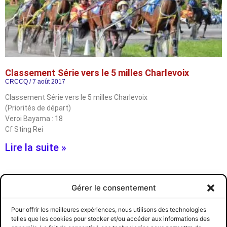
Classement Série vers le 5 milles Charlevoix
CRCCQ
7 août 2017
Classement Série vers le 5 milles Charlevoix
(Priorités de départ)
Veroi Bayama : 18
Cf Sting Rei
Lire la suite »
Invitation aux Cowboys et Cowgirls
Gérer le consentement
CRCCQ
5 août 2017
Voici votre invitation officielle pour le week-end du 5 Milles de
Pour offrir les meilleures expériences, nous utilisons des technologies
Charlevoix.
telles que les cookies pour stocker et/ou accéder aux informations des
Comme on ne change pas une formule gagnante,