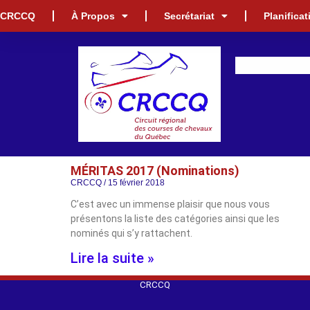
CRCCQ
À Propos
Secrétariat
Planifica
MÉRITAS 2017 (Nominations)
CRCCQ
15 février 2018
C’est avec un immense plaisir que nous vous
présentons la liste des catégories ainsi que les
nominés qui s’y rattachent.
Lire la suite »
CRCCQ