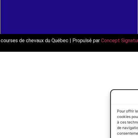
es courses de chevaux du Québec | Propulsé par
Concept Signatu
Pour offrir 
cookies pour
à ces techn
de navigatio
consentement