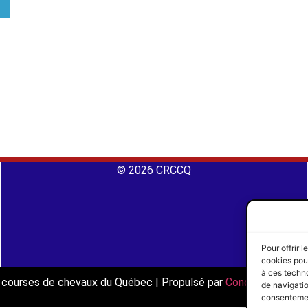
© 2026 CRCCQ
Pour offrir 
cookies pour
à ces techn
es courses de chevaux du Québec | Propulsé par
Concept Signatu
de navigatio
consentement