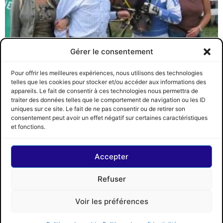
Gérer le consentement
Décès du légendaire Réal Bardier
CRCCQ
28 février 2021
Pour offrir les meilleures expériences, nous utilisons des technologies
C’est avec un grand chagrin que nous déplorons le décès du M.
telles que les cookies pour stocker et/ou accéder aux informations des
Réal Bardier, figure légendaire du trot et amble
appareils. Le fait de consentir à ces technologies nous permettra de
traiter des données telles que le comportement de navigation ou les ID
Lire la suite »
uniques sur ce site. Le fait de ne pas consentir ou de retirer son
consentement peut avoir un effet négatif sur certaines caractéristiques
CRCCQ
SUIVEZ-NOUS
© 2026 CRCCQ
et fonctions.
Accepter
Refuser
Voir les préférences
Circuit régional des courses de chevaux du Québec |
Propulsé par
Concept Signature
Les Pros du Web