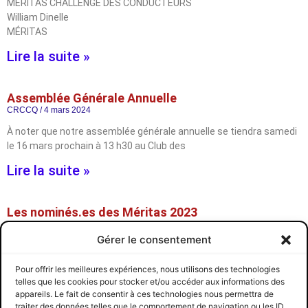
MÉRITAS CHALLENGE DES CONDUCTEURS
William Dinelle
MÉRITAS
Lire la suite »
Assemblée Générale Annuelle
CRCCQ
4 mars 2024
À noter que notre assemblée générale annuelle se tiendra samedi
le 16 mars prochain à 13 h30 au Club des
Lire la suite »
Les nominés.es des Méritas 2023
CRCCQ
2 mars 2024
Gérer le consentement
MÉRITAS CONDUCTEUR.RICE
Denis Audet (9) – Nancy Auger (7) – Sylvain Tremblay (6)
Pour offrir les meilleures expériences, nous utilisons des technologies
MÉRITAS ENTRAÎNEUR.E
telles que les cookies pour stocker et/ou accéder aux informations des
Denis Audet (9)
appareils. Le fait de consentir à ces technologies nous permettra de
traiter des données telles que le comportement de navigation ou les ID