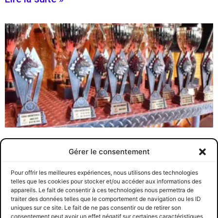
Gala des Champions H3R
Gérer le consentement
CRCCQ
8 avril 2024
Le Circuit régional tient à exprimer ses plus sincères félicitations
Pour offrir les meilleures expériences, nous utilisons des technologies
aux gagnants.es et nominés.es du dernier Gala des Champions
telles que les cookies pour stocker et/ou accéder aux informations des
2023
appareils. Le fait de consentir à ces technologies nous permettra de
traiter des données telles que le comportement de navigation ou les ID
Lire la suite »
uniques sur ce site. Le fait de ne pas consentir ou de retirer son
consentement peut avoir un effet négatif sur certaines caractéristiques