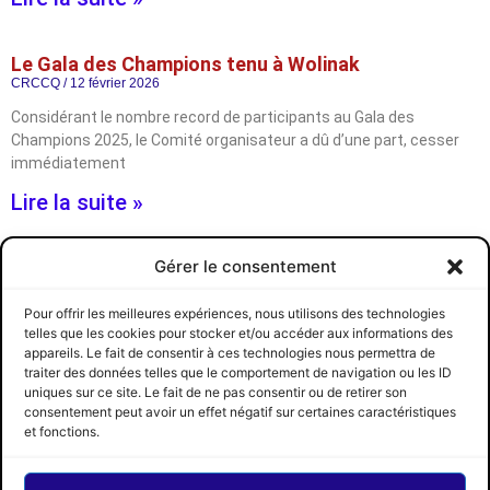
Le Gala des Champions tenu à Wolinak
CRCCQ
12 février 2026
Considérant le nombre record de participants au Gala des
Champions 2025, le Comité organisateur a dû d’une part, cesser
immédiatement
Lire la suite »
Gérer le consentement
Avez-vous réservé vos places?
CRCCQ
1 février 2026
Pour offrir les meilleures expériences, nous utilisons des technologies
Ne ratez pas le GALA DES CHAMPIONS 2025 qui se tiendra samedi
telles que les cookies pour stocker et/ou accéder aux informations des
le 21 mars prochain à la salle Serge
appareils. Le fait de consentir à ces technologies nous permettra de
traiter des données telles que le comportement de navigation ou les ID
Lire la suite »
uniques sur ce site. Le fait de ne pas consentir ou de retirer son
consentement peut avoir un effet négatif sur certaines caractéristiques
CRCCQ
SUIVEZ-NOUS
© 2026 CRCCQ
et fonctions.