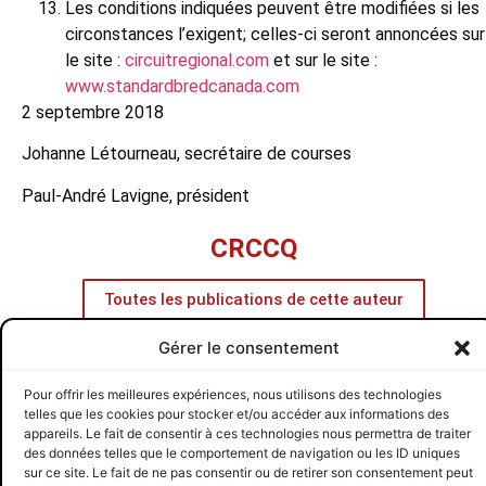
Les conditions indiquées peuvent être modifiées si les
circonstances l’exigent; celles-ci seront annoncées sur
le site :
circuitregional.com
et sur le site :
www.standardbredcanada.com
2 septembre 2018
Johanne Létourneau, secrétaire de courses
Paul-André Lavigne, président
CRCCQ
Toutes les publications de cette auteur
PRÉCÉDENT
SUIVANT
Gérer le consentement
Hommage à notre ami Peter McHarg
Classements Conducteurs & Entraîneurs
CRCCQ
SUIVEZ-NOUS
Pour offrir les meilleures expériences, nous utilisons des technologies
© 2026 CRCCQ
telles que les cookies pour stocker et/ou accéder aux informations des
appareils. Le fait de consentir à ces technologies nous permettra de traiter
des données telles que le comportement de navigation ou les ID uniques
sur ce site. Le fait de ne pas consentir ou de retirer son consentement peut