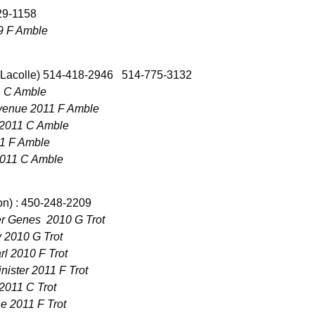
29-1158
9 F Amble
Lacolle) 514-418-2946
514-775-3132
1 C Amble
venue 2011 F Amble
 2011 C Amble
1 F Amble
2011 C Amble
on) : 450-248-2209
er Genes
2010 G Trot
 2010 G Trot
l 2010 F Trot
nister 2011 F Trot
2011 C Trot
e 2011 F Trot