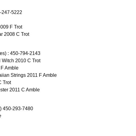
18-247-5222
2009 F Trot
r 2008 C Trot
s) : 450-794-2143
 Witch 2010 C Trot
1 F Amble
iian Strings 2011 F Amble
 Trot
oster 2011 C Amble
) 450-293-7480
e