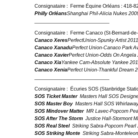
Consignataire :
Ferme Équine Orléans : 418-8
Philly Orléans
Shanghai Phil-Alicia Nukes 200
___________________________
Consignataire :
Ferme Canaco (St-Bernard-de-
Canaco Xeres
PerfectUnion-Spunky Artist 201
Canaco Xanadu
Perfect Union-Canaco Park A
Canaco Xavier
Perfect Union-Odds On Angela
Canaco Xia
Yankee Cam-Absolute Yankee 201
Canaco Xenia
Perfect Union-Thankful Dream 
___________________________
Consignataire :
Écuries SOS (Stanbridge Stati
SOS Ticket Master
Masters Hall SOS Design
SOS Master Boy
Masters Hall SOS Whirlaway
SOS Mindover Matter
MR Lavec-Popcorn Pear
SOS After The Storm
Justice Hall-Stormont Mi
SOS Real Steel
Striking Sabra-Popcorn Pearl 
SOS Striking Monte
Striking Sabra-Monteleon