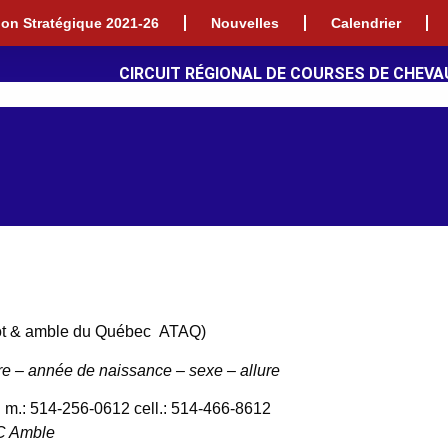
tion Stratégique 2021-26
Nouvelles
Calendrier
CIRCUIT RÉGIONAL DE COURSES DE CHEVA
trot & amble du Québec
ATAQ)
e – année de naissance – sexe – allure
 m.: 514-256-0612 cell.: 514-466-8612
 C Amble