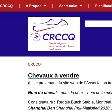
CRCCQ
À Propos
Secrétariat
Planifica
CRCCQ
Chevaux à vendre
(Liste provenant du site web de l’Association 
Nom du cheval
– nom du père – nom de la mèr
Consignataire :
Reggie Butch Stable, Montréal.
Shanghai Ben
Shanghai Phil-Mattisfied 2010