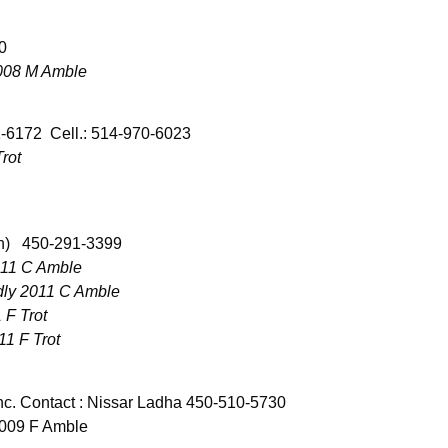
0
2008 M Amble
1-6172
Cell.: 514-970-6023
rot
n)
450-291-3399
011 C Amble
dly 2011 C Amble
 F Trot
1 F Trot
c. Contact : Nissar Ladha 450-510-5730
2009 F Amble