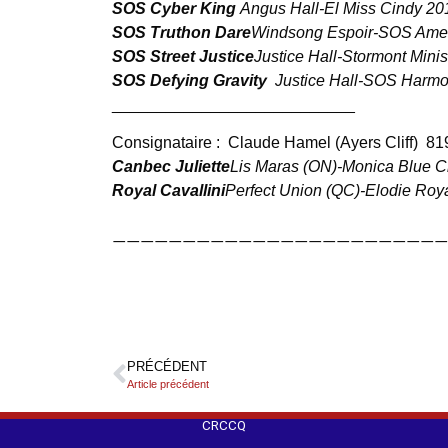
SOS Cyber King
Angus Hall-El Miss Cindy 20
SOS Truthon Dare
Windsong Espoir-SOS Ameri
SOS Street Justice
Justice Hall-Stormont Minis
SOS Defying Gravity
Justice Hall-SOS Harmo
___________________________
Consignataire :
Claude Hamel (Ayers Cliff)
81
Canbec Juliette
Lis Maras (ON)-Monica Blue C
Royal Cavallini
Perfect Union (QC)-Elodie Roy
————————————————————————
PRÉCÉDENT
Article précédent
CRCCQ