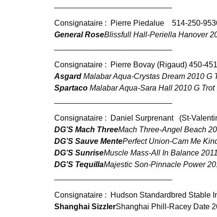
___________________________
Consignataire :
Pierre Piedalue
514-250-953
General Rose
Blissfull Hall-Periella Hanover 
___________________________
Consignataire :
Pierre Bovay (Rigaud) 450-45
Asgard
Malabar Aqua-Crystas Dream 2010 G T
Spartaco
Malabar Aqua-Sara Hall 2010 G Trot
___________________________
Consignataire :
Daniel Surprenant
(St-Valenti
DG’S Mach Three
Mach Three-Angel Beach 2
DG’S Sauve Mente
Perfect Union-Cam Me Kin
DG’S Sunrise
Muscle Mass-All In Balance 2011
DG’S Tequilla
Majestic Son-Pinnacle Power 201
___________________________
Consignataire :
Hudson Standardbred Stable In
Shanghai Sizzler
Shanghai Phill-Racey Date 