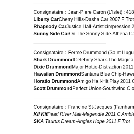
___________________________
Consignataire :
Jean-Piere Caron (L’Islet) : 4
Liberty Car
Cherry Hills-Dasha Car 2007 F Trot
Rhapsody Car
Justice Hall-Artisticimpression 
Sunny Side Car
On The Sonny Side-Athena Ca
___________________________
Consignataire :
Ferme Drummond (Saint-Hugue
Shark Drummond
Celebrity Shark-The Magical
Dixie Drummond
Major Hottie-Distraction 201
Hawaiian Drummond
Santana Blue Chip-Hawa
Horatio Drummond
Amigo Hall-Hit Play 2011 C
Scott Drummond
Perfect Union-Southwind Cl
___________________________
Consignataire :
Francine St-Jacques (Farnham
Kif Kif
Pearl River Matt-Magendie 2011 C Ambl
SKA
Taurus Dream-Angies Hope 2011 F Trot
___________________________