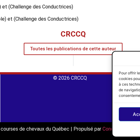
e) et (Challenge des Conductrices)
le) et (Challenge des Conductrices)
CRCCQ
Toutes les publications de cette auteur
Pour offrir 
© 2026 CRCCQ
cookies pour
à ces techn
de navigatio
consentement
Ac
es courses de chevaux du Québec | Propulsé par
Concept Signatu