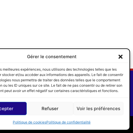
SUIVANT
Gérer le consentement
Méritas 2016: Nos Lauréats
les meilleures expériences, nous utilisons des technologies telles que les
SUIVEZ-NOUS
 stocker et/ou accéder aux informations des appareils. Le fait de consentir
ologies nous permettra de traiter des données telles que le comportement
n ou les ID uniques sur ce site. Le fait de ne pas consentir ou de retirer son
 peut avoir un effet négatif sur certaines caractéristiques et fonctions.
cepter
Refuser
Voir les préférences
re
Les Pros du Web
Politique de cookies
Politique de confidentialité