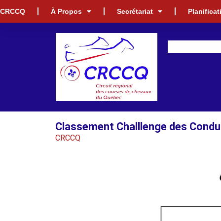
CRCCQ
À Propos
Secrétariat
Planifica
Classement Challlenge des Condu
CRCCQ