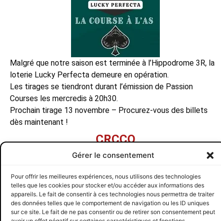
Malgré que notre saison est terminée à l’Hippodrome 3R, la
loterie Lucky Perfecta demeure en opération.
Les tirages se tiendront durant l’émission de Passion
Courses les mercredis à 20h30.
Prochain tirage 13 novembre – Procurez-vous des billets
dès maintenant !
CRCCQ
Gérer le consentement
Toutes les publications de cette auteur
Pour offrir les meilleures expériences, nous utilisons des technologies
PRÉCÉDENT
SUIVANT
telles que les cookies pour stocker et/ou accéder aux informations des
Nos premiers champions connus 2024
Prix Méritas 2024
appareils. Le fait de consentir à ces technologies nous permettra de traiter
des données telles que le comportement de navigation ou les ID uniques
CRCCQ
SUIVEZ-NOUS
© 2026 CRCCQ
sur ce site. Le fait de ne pas consentir ou de retirer son consentement peut
avoir un effet négatif sur certaines caractéristiques et fonctions.