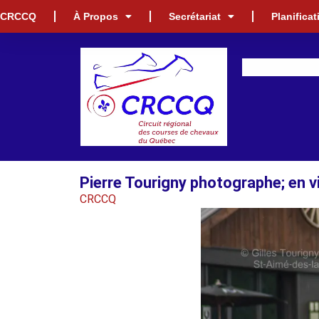
CRCCQ
À Propos
Secrétariat
Planifica
Pierre Tourigny photographe; en v
CRCCQ