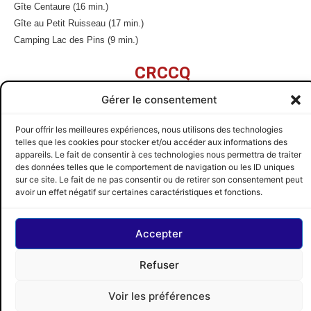
Gîte Centaure (16 min.)
Gîte au Petit Ruisseau (17 min.)
Camping Lac des Pins (9 min.)
CRCCQ
Gérer le consentement
Toutes les publications de cette auteur
PRÉCÉDENT
SUIVANT
Pour offrir les meilleures expériences, nous utilisons des technologies
INVITATION AU 5 MILLES DE CHARLEVOIX
LES PARTANTS DE NOUVELLE: DIMANCHE 28 JUILLET
telles que les cookies pour stocker et/ou accéder aux informations des
appareils. Le fait de consentir à ces technologies nous permettra de traiter
CRCCQ
SUIVEZ-NOUS
des données telles que le comportement de navigation ou les ID uniques
© 2026 CRCCQ
sur ce site. Le fait de ne pas consentir ou de retirer son consentement peut
avoir un effet négatif sur certaines caractéristiques et fonctions.
Accepter
Refuser
Circuit régional des courses de chevaux du Québec |
Voir les préférences
Propulsé par
Concept Signature
Les Pros du Web