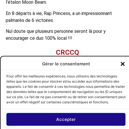
l’étalon Moon Beam.
En 8 départs à vie, Rap Princess, a un impressionnant
palmarès de 6 victoires.
Nul doute que plusieurs personne seront là pour y
encourager ce duo 100% local !!!
CRCCQ
Gérer le consentement
Toutes les publications de cette auteur
PRÉCÉDENT
SUIVANT
Pour offrir les meilleures expériences, nous utilisons des technologies
Une première pour Johanne Dechamplain
Des courses de qualification avec bourses
telles que les cookies pour stocker et/ou accéder aux informations des
appareils. Le fait de consentir à ces technologies nous permettra de traiter
CRCCQ
SUIVEZ-NOUS
des données telles que le comportement de navigation ou les ID uniques
© 2026 CRCCQ
sur ce site. Le fait de ne pas consentir ou de retirer son consentement peut
avoir un effet négatif sur certaines caractéristiques et fonctions.
Accepter