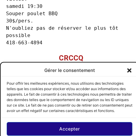
samedi 19:30

Souper poulet BBQ

30$/pers.
N'oubliez pas de réserver le plus tôt 
possible
418-663-4894
CRCCQ
Gérer le consentement
Toutes les publications de cette auteur
PRÉCÉDENT
SUIVANT
Pour offrir les meilleures expériences, nous utilisons des technologies
Inscription pour St-Aimé-des-Lacs
Ayer’s Cliff haut lieu de traditions
telles que les cookies pour stocker et/ou accéder aux informations des
appareils. Le fait de consentir à ces technologies nous permettra de traiter
CRCCQ
SUIVEZ-NOUS
des données telles que le comportement de navigation ou les ID uniques
© 2026 CRCCQ
sur ce site. Le fait de ne pas consentir ou de retirer son consentement peut
avoir un effet négatif sur certaines caractéristiques et fonctions.
Accepter