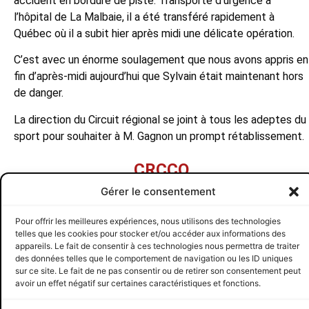
accident en bordure de piste. Transporté d’urgence à
l’hôpital de La Malbaie, il a été transféré rapidement à
Québec où il a subit hier après midi une délicate opération.
C’est avec un énorme soulagement que nous avons appris en
fin d’après-midi aujourd’hui que Sylvain était maintenant hors
de danger.
La direction du Circuit régional se joint à tous les adeptes du
sport pour souhaiter à M. Gagnon un prompt rétablissement.
CRCCQ
Gérer le consentement
Toutes les publications de cette auteur
Pour offrir les meilleures expériences, nous utilisons des technologies
PRÉCÉDENT
SUIVANT
telles que les cookies pour stocker et/ou accéder aux informations des
Nouvelle, 28 juillet 2013
LE 5 MILLES CHARLEVOIX EN IMAGES
appareils. Le fait de consentir à ces technologies nous permettra de traiter
des données telles que le comportement de navigation ou les ID uniques
CRCCQ
SUIVEZ-NOUS
© 2026 CRCCQ
sur ce site. Le fait de ne pas consentir ou de retirer son consentement peut
avoir un effet négatif sur certaines caractéristiques et fonctions.