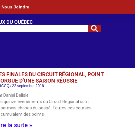
Nous Joindre
UX DU QUÉBEC
ES FINALES DU CIRCUIT RÉGIONAL, POINT
’ORGUE D’UNE SAISON RÉUSSIE
RCCQ
22 septembre 2018
r Daniel Delisle
s quinze événements du Circuit Régional sont
ésormais choses du passé. Toutes ces courses
cumulaient des points
ire la suite »