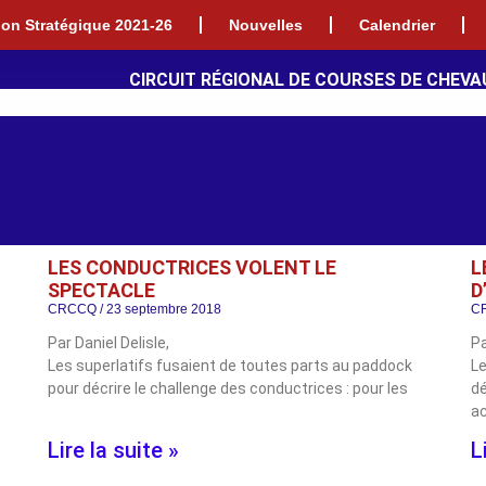
tion Stratégique 2021-26
Nouvelles
Calendrier
CIRCUIT RÉGIONAL DE COURSES DE CHEVA
LES CONDUCTRICES VOLENT LE
L
SPECTACLE
D
CRCCQ
23 septembre 2018
C
Par Daniel Delisle,
Pa
Les superlatifs fusaient de toutes parts au paddock
Le
pour décrire le challenge des conductrices : pour les
d
ac
Lire la suite »
L