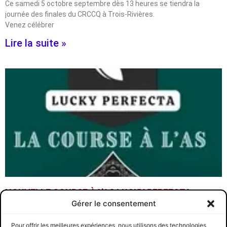
Ce samedi 5 octobre septembre dès 13 heures se tiendra la
journée des finales du CRCCQ à Trois-Rivières.
Venez célébrer
Lire la suite »
NOUVELLE COURSE À L’AS LUCKY PERFECTA
CRCCQ
1 juillet 2024
Gérer le consentement
C’est avec joie qu’on vous annonce la NOUVELLE COURSE À L’AS
Pour offrir les meilleures expériences, nous utilisons des technologies