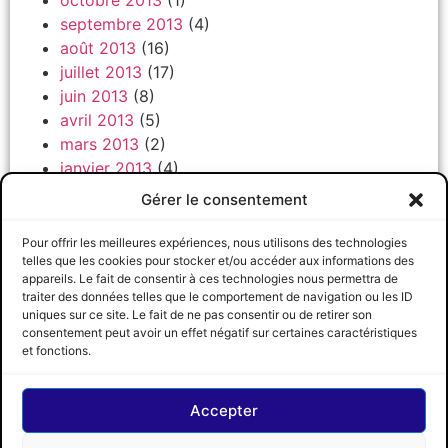
octobre 2013
(1)
septembre 2013
(4)
août 2013
(16)
juillet 2013
(17)
juin 2013
(8)
avril 2013
(5)
mars 2013
(2)
janvier 2013
(4)
décembre 2012
(2)
Gérer le consentement
novembre 2012
(1)
octobre 2012
(2)
Pour offrir les meilleures expériences, nous utilisons des technologies
telles que les cookies pour stocker et/ou accéder aux informations des
septembre 2012
(17)
appareils. Le fait de consentir à ces technologies nous permettra de
traiter des données telles que le comportement de navigation ou les ID
uniques sur ce site. Le fait de ne pas consentir ou de retirer son
consentement peut avoir un effet négatif sur certaines caractéristiques
CRCCQ
SUIVEZ-NOUS
© 2026 CRCCQ
et fonctions.
Accepter