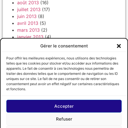
août 2013
(16)
juillet 2013
(17)
juin 2013
(8)
avril 2013
(5)
mars 2013
(2)
janvier 2013
(4)
décembre 2012
(2)
Gérer le consentement
novembre 2012
(1)
octobre 2012
(2)
Pour offrir les meilleures expériences, nous utilisons des technologies
telles que les cookies pour stocker et/ou accéder aux informations des
septembre 2012
(17)
appareils. Le fait de consentir à ces technologies nous permettra de
traiter des données telles que le comportement de navigation ou les ID
uniques sur ce site. Le fait de ne pas consentir ou de retirer son
consentement peut avoir un effet négatif sur certaines caractéristiques
CRCCQ
SUIVEZ-NOUS
© 2026 CRCCQ
et fonctions.
Accepter
Refuser